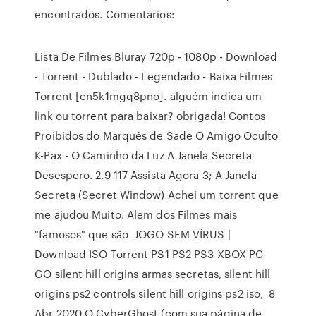
encontrados. Comentários:
Lista De Filmes Bluray 720p - 1080p - Download
- Torrent - Dublado - Legendado - Baixa Filmes
Torrent [en5k1mgq8pno]. alguém indica um
link ou torrent para baixar? obrigada! Contos
Proibidos do Marquês de Sade O Amigo Oculto
K-Pax - O Caminho da Luz A Janela Secreta
Desespero. 2.9 117 Assista Agora 3; A Janela
Secreta (Secret Window) Achei um torrent que
me ajudou Muito. Alem dos Filmes mais
"famosos" que são JOGO SEM VÍRUS |
Download ISO Torrent PS1 PS2 PS3 XBOX PC
GO silent hill origins armas secretas, silent hill
origins ps2 controls silent hill origins ps2 iso, 8
Abr 2020 O CyberGhost (com sua página de